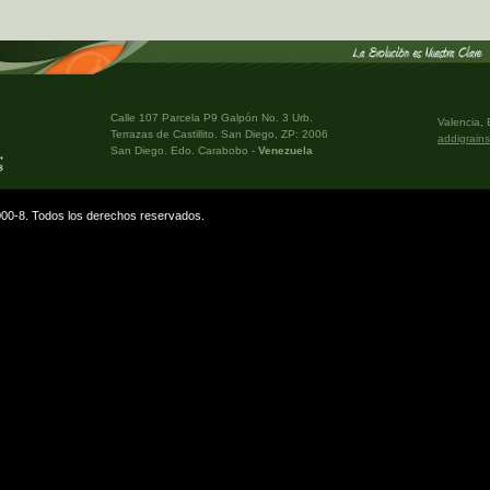
Calle 107 Parcela P9 Galpón No. 3 Urb.
Valencia,
Terrazas de Castillito. San Diego, ZP: 2006
addigrain
San Diego. Edo. Carabobo -
Venezuela
1000-8. Todos los derechos reservados.