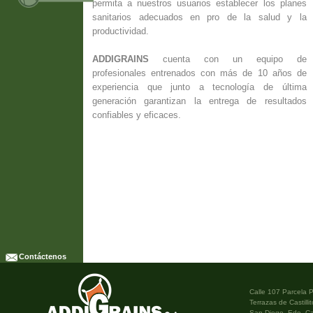
permita a nuestros usuarios establecer los planes
sanitarios adecuados en pro de la salud y la
productividad.
ADDIGRAINS
cuenta con un equipo de
profesionales entrenados con más de 10 años de
experiencia que junto a tecnología de última
generación garantizan la entrega de resultados
confiables y eficaces.
Contáctenos
Laboratorio@addi
grains.com.ve
Calle 107 Parcela 
Terrazas de Castill
San Diego. Edo. C